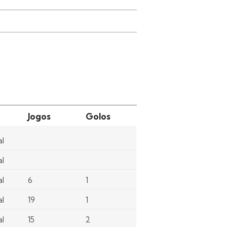
Jogos
Golos
al
al
al
6
1
al
19
1
al
15
2