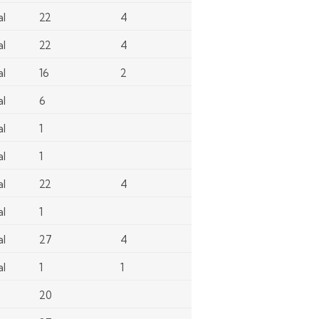
al
22
4
al
22
4
al
16
2
al
6
al
1
al
1
al
22
4
al
1
al
27
4
al
1
1
20