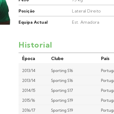
Posição
Lateral Direito
Equipa Actual
Est. Amadora
Historial
Época
Clube
País
2013/14
Sporting S16
Portug
2013/14
Sporting S16
Portug
2014/15
Sporting S17
Portug
2015/16
Sporting S19
Portug
2016/17
Sporting S19
Portug